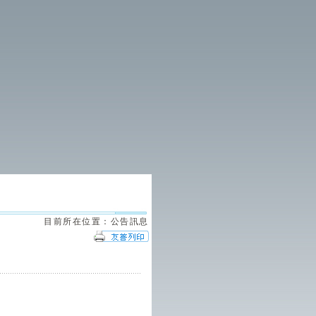
目前所在位置：公告訊息